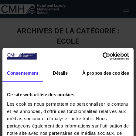
ARCHIVES DE LA CATÉGORIE :
ECOLE
RIEN DE TROUVÉ
Nous ne trouvons pas ce que vous cherchez. La barre
de recherche pourrait vous être utile
Consentement
Détails
À propos des cookies
Search:
Ce site web utilise des cookies.
Les cookies nous permettent de personnaliser le contenu
et les annonces, d'offrir des fonctionnalités relatives aux
médias sociaux et d'analyser notre trafic. Nous
partageons également des informations sur l'utilisation de
notre site avec nos partenaires de médias sociaux, de