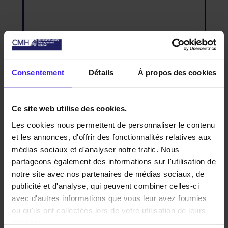
Consentement
Détails
À propos des cookies
CELINE ROOSEN
17 JANUARY 2019
Ce site web utilise des cookies.
Director of Sales & Marketing
Les cookies nous permettent de personnaliser le contenu
et les annonces, d'offrir des fonctionnalités relatives aux
médias sociaux et d'analyser notre trafic. Nous
partageons également des informations sur l'utilisation de
notre site avec nos partenaires de médias sociaux, de
<< Retour aux vidéos
publicité et d'analyse, qui peuvent combiner celles-ci
avec d'autres informations que vous leur avez fournies
ou qu'ils ont collectées lors de votre utilisation de leurs
services.