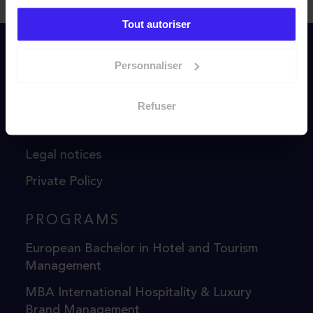
Tout autoriser
Personnaliser
DIRECT ACCESS
Accreditations & Labels
Refuser
General Terms and Conditions of Sale
Legal notices
Private Policy
PROGRAMS
European Bachelor in Hotel and Tourism
Management
MBA International Hospitality & Luxury
Brand Management