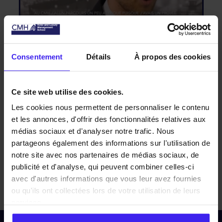
LOUIS VILLEROY DE GALHAU
Découvrez le témoignage de notre Alumni,
E
Consentement
Détails
À propos des cookies
Louis Villeroy de Galhau aujourd'hui
Directeur Commercial chez Villeroy & Boch.
Ce site web utilise des cookies.
Les cookies nous permettent de personnaliser le contenu
et les annonces, d'offrir des fonctionnalités relatives aux
médias sociaux et d'analyser notre trafic. Nous
<< Retour CMH-TV
partageons également des informations sur l'utilisation de
notre site avec nos partenaires de médias sociaux, de
publicité et d'analyse, qui peuvent combiner celles-ci
avec d'autres informations que vous leur avez fournies
ou qu'ils ont collectées lors de votre utilisation de leurs
services.