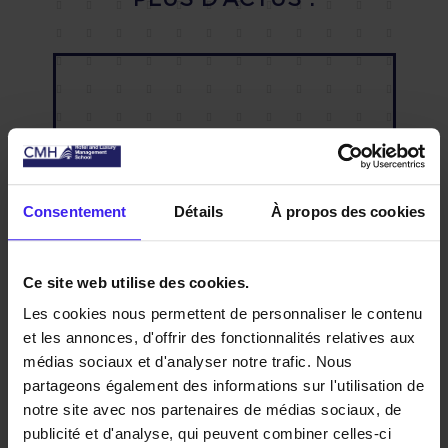
Consentement
Détails
À propos des cookies
Ce site web utilise des cookies.
SHANGRI-LA PARIS : LES
CMH
Les cookies nous permettent de personnaliser le contenu
ÉTUDIANTS DU CMH S’IMMERGENT
20 NOVEMBER 2025
et les annonces, d'offrir des fonctionnalités relatives aux
AU SEIN DE L’HOSPITALITÉ DE
Nos étudiants en 1ère année de
CMH év
médias sociaux et d'analyser notre trafic. Nous
LUXE À LA FRANÇAISE
Bachelor de CMH Paris ont eu
nouvelle
partageons également des informations sur l'utilisation de
l'opportunité de s'immerger dans l'un
l’image d
notre site avec nos partenaires de médias sociaux, de
des plus prestigieux…
publicité et d'analyse, qui peuvent combiner celles-ci